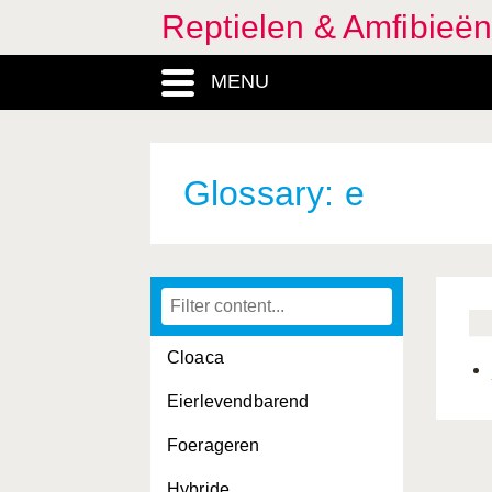
Reptielen & Amfibieë
MENU
Glossary: e
Cloaca
Eierlevendbarend
Foerageren
Hybride