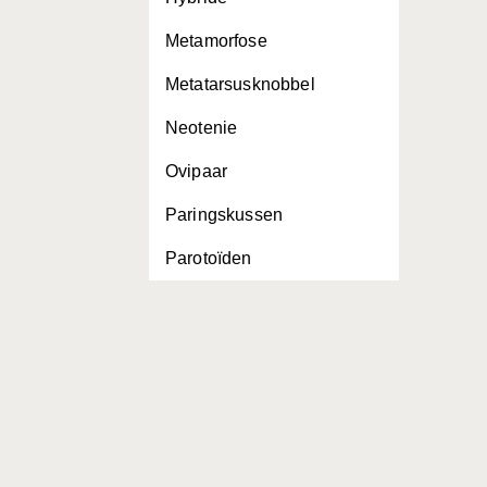
Metamorfose
Metatarsusknobbel
Neotenie
Ovipaar
Paringskussen
Parotoïden
Vivipaar