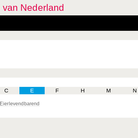
n van Nederland
C
E
F
H
M
N
Eierlevendbarend